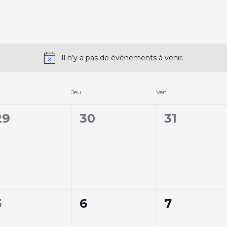
Il n’y a pas de évènements à venir.
Jeu
Ven
0
0
0
29
30
31
Évènement,
Évènement,
Évènemen
0
0
0
5
6
7
Évènement,
Évènement,
Évènemen