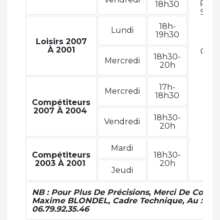
Rue 
18h30
Stad
Bas
18h-
Ha
Lundi
19h30
Lie
Loisirs 2007
À 2001
Goog
18h30-
Mercredi
Ma
20h
17h-
Mercredi
18h30
Compétiteurs
2007 À 2004
18h30-
Vendredi
20h
Mardi
Compétiteurs
18h30-
2003 À 2001
20h
Jeudi
NB : Pour Plus De Précisions, Merci De Conta
Maxime BLONDEL, Cadre Technique, Au :
06.79.92.35.46