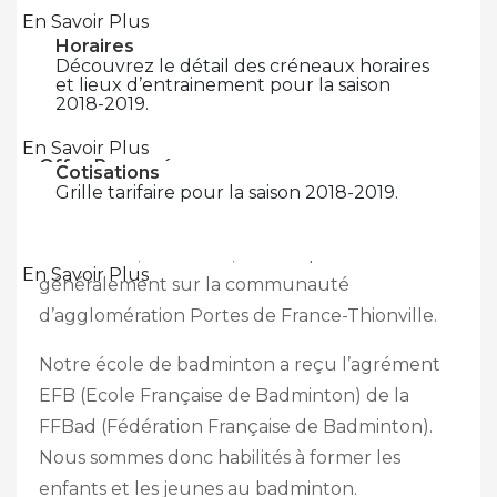
En Savoir Plus
Horaires
Découvrez le détail des créneaux horaires
et lieux d’entrainement pour la saison
2018-2019.
En Savoir Plus
Offre Proposée
Cotisations
Le Basse-Ham Badminton Club (BHBC) est le
Grille tarifaire pour la saison 2018-2019.
principal club de badminton sur la zone de
Basse-Ham, Thionville, Yutz et plus
En Savoir Plus
généralement sur la communauté
d’agglomération Portes de France-Thionville.
Notre école de badminton a reçu l’agrément
EFB (Ecole Française de Badminton) de la
FFBad (Fédération Française de Badminton).
Nous sommes donc habilités à former les
enfants et les jeunes au badminton.