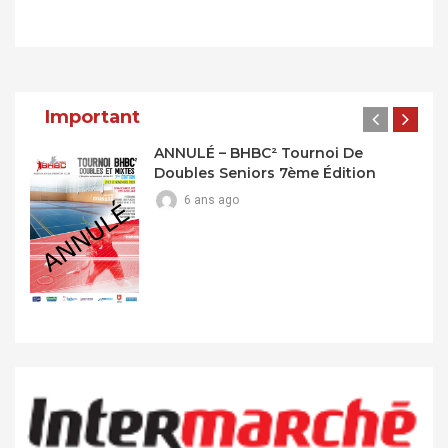
Navigation
De
L’article
Important
ANNULÉ – BHBC² Tournoi De
Doubles Seniors 7ème Édition
6 ans ago