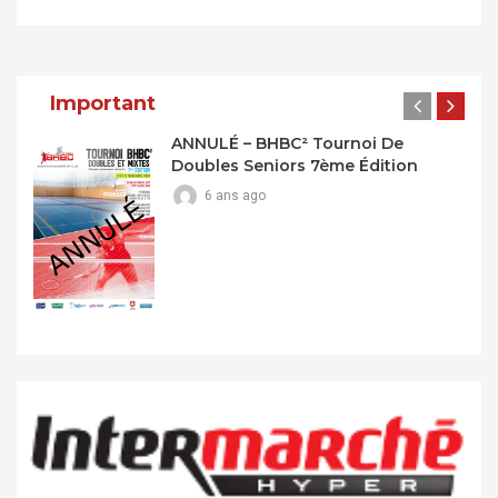
De
L’article
Important
ANNULÉ – BHBC² Tournoi De
Doubles Seniors 7ème Édition
6 ans ago