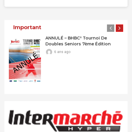
Navigation
Des
Important
Articles
ANNULÉ – BHBC² Tournoi De
Doubles Seniors 7ème Édition
6 ans ago