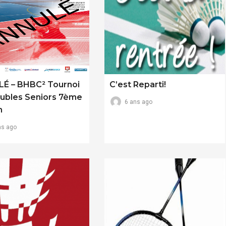
É – BHBC² Tournoi
C’est Reparti!
ubles Seniors 7ème
6 ans ago
n
ns ago