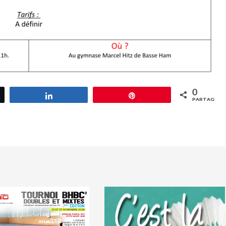
0
ez
Partagez
Épingle
PARTAGES