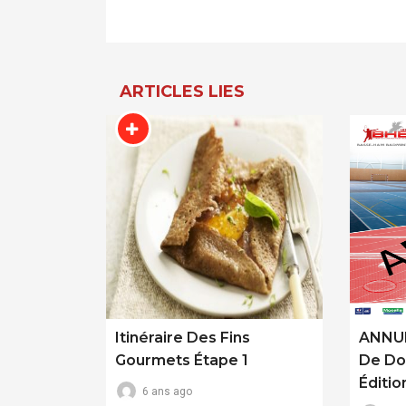
Navigation
De
L’article
ARTICLES LIES
Itinéraire Des Fins
ANNUL
Gourmets Étape 1
De Do
Éditio
6 ans ago