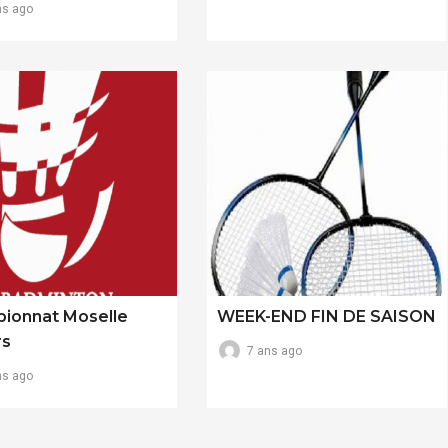
ns ago
ionnat Moselle
WEEK-END FIN DE SAISON
rs
7 ans ago
ns ago