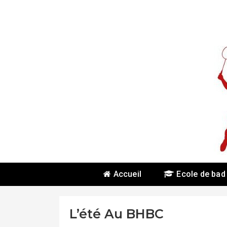
Skip
To
Content
Accueil
Ecole de bad
L’été Au BHBC