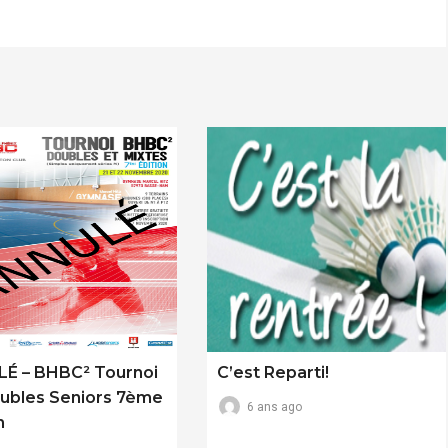
É – BHBC² Tournoi
C’est Reparti!
ubles Seniors 7ème
6 ans ago
n