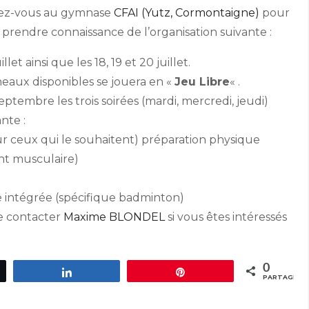
ndez-vous au gymnase
CFAI (Yutz, Cormontaigne)
pour
z prendre connaissance de l’organisation suivante :
illet ainsi que les 18, 19 et 20 juillet.
neaux disponibles se jouera en «
Jeu Libre
« .
septembre les trois soirées (mardi, mercredi, jeudi)
nte :
our ceux qui le souhaitent) préparation physique
nt musculaire)
e intégrée (spécifique badminton)
de contacter
Maxime BLONDEL
si vous êtes intéressés
0
ez
Partagez
Épingle
PARTAGES