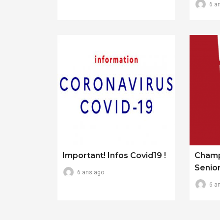
6 a
Important! Infos Covid19 !
Champ
Senio
6 ans ago
6 a