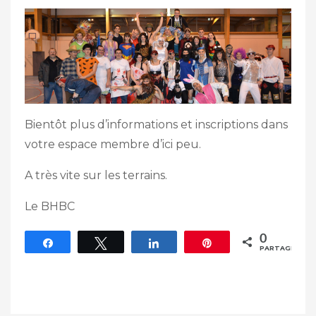
Bientôt plus d’informations et inscriptions dans
votre espace membre d’ici peu.
A très vite sur les terrains.
Le BHBC
0
Partagez
Tweetez
Partagez
Épingle
PARTAGES
Navigation
De
L’article