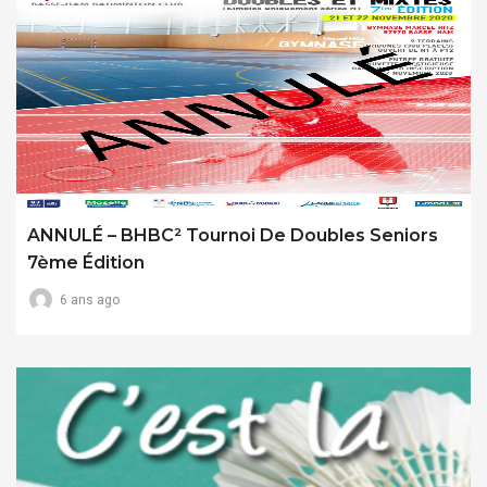
ANNULÉ – BHBC² Tournoi De Doubles Seniors
7ème Édition
6 ans ago