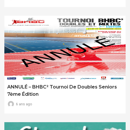
ANNULÉ – BHBC² Tournoi De Doubles Seniors
7ème Édition
6 ans ago