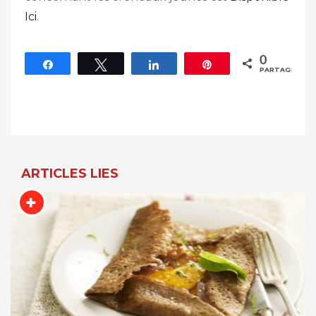
Ici
.
0
Partagez
Tweetez
Partagez
Épingle
PARTAGES
Navigation
De
L’article
ARTICLES LIES