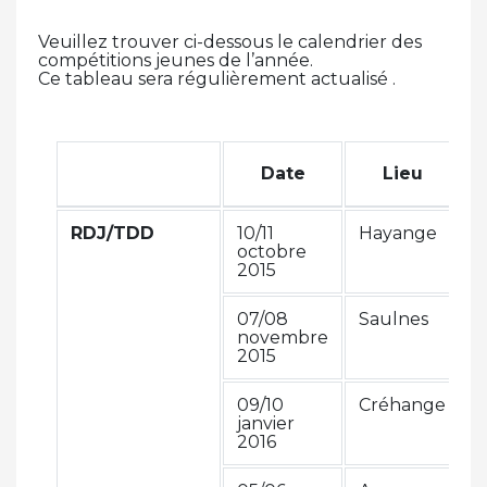
Veuillez trouver ci-dessous le calendrier des
compétitions jeunes de l’année.
Ce tableau sera régulièrement actualisé .
D
Date
Lieu
d
RDJ/TDD
10/11
Hayange
3
octobre
2
2015
07/08
Saulnes
2
novembre
2
2015
09/10
Créhange
3
janvier
2
2016