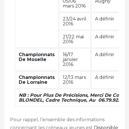
05/06
Augny
2
mars 2016
23/24 avril
A définir
1
2016
21/22 mai
A définir
1
2016
Championnats
16/17
A définir
3
De Moselle
janvier
2
2016
Championnats
12/13 mars
A définir
S
De Lorraine
2016
q
NB : Pour Plus De Précisions, Merci De Cont
BLONDEL, Cadre Technique, Au 06.79.92.35.4
Pour rappel, l’ensemble des informations
concernant les créneaux jeunes est
Disponible