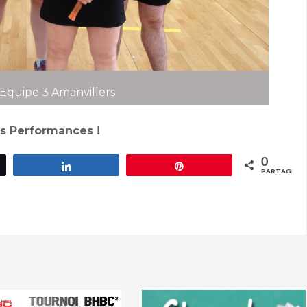
Equipe 3 Amanvillers
s Performances !
0
ez
Partagez
Épingle
PARTAGES