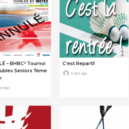
É – BHBC² Tournoi
C’est Reparti!
ubles Seniors 7ème
6 ans ago
n
ns ago