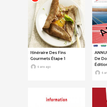
Itinéraire Des Fins
ANNUL
Gourmets Étape 1
De Do
Éditio
6 ans ago
6 a