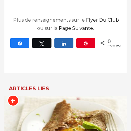
Plus de renseignements sur le
Flyer Du Club
ou sur la
Page Suivante
.
0
Partagez
Tweetez
Partagez
Épingle
PARTAGES
Navigation
De
L’article
ARTICLES LIES