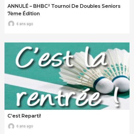
ANNULÉ – BHBC² Tournoi De Doubles Seniors
7ème Édition
6 ans ago
C’est Reparti!
6 ans ago